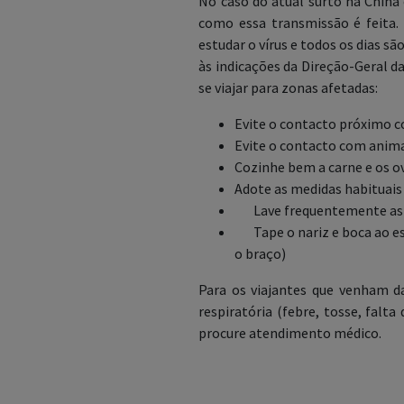
No caso do atual surto na Chin
como essa transmissão é feita.
estudar o vírus e todos os dias s
às indicações da Direção-Geral d
se viajar para zonas afetadas:
Evite o contacto próximo c
Evite o contacto com anima
Cozinhe bem a carne e os o
Adote as medidas habituais 
Lave frequentemente as
Tape o nariz e boca ao espi
o braço)
Para os viajantes que venham d
respiratória (febre, tosse, falta
procure atendimento médico.