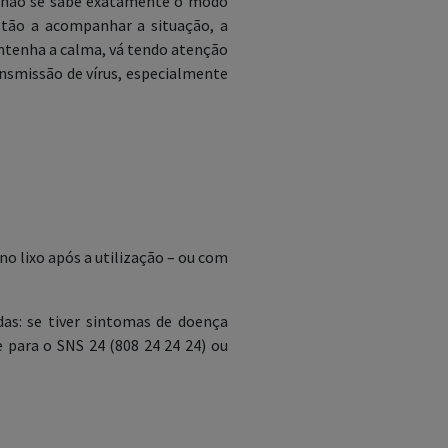
a não se sabe exatamente o modo
stão a acompanhar a situação, a
Mantenha a calma, vá tendo atenção
ansmissão de vírus, especialmente
o lixo após a utilização – ou com
as: se tiver sintomas de doença
ue para o SNS 24 (808 24 24 24) ou