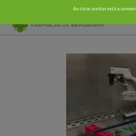
Ao clicar aceitar está a consen
282 688 007 (rede fixa)
935 356 202 (rede móvel)
fbensaf