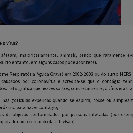
e o vírus?
us afetam, maioritariamente, animais, sendo que raramente e
a. No entanto, em alguns casos pode acontecer.
rome Respiratória Aguda Grave) em 2002-2003 ou do surto MERS 
causados por coronavírus e acredita-se que o contágio tenha
dos. Tal significa que nestes surtos, concretamente, o vírus era tr
, nas gotículas expelidas quando se espirra, tosse ou simples
 próximo para haver contágio;
vés de objetos contaminados por pessoas infetadas (por exem
mputador ou o comando da televisão).