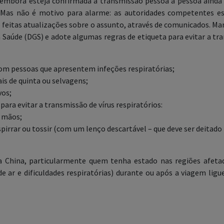
a embora esteja confirmada a transmissão pessoa a pessoa aind
 Mas não é motivo para alarme: as autoridades competentes e
ão feitas atualizações sobre o assunto, através de comunicados. 
a Saúde (DGS) e adote algumas regras de etiqueta para evitar a tr
om pessoas que apresentem infeções respiratórias;
is de quinta ou selvagens;
vos;
para evitar a transmissão de vírus respiratórios:
 mãos;
rrar ou tossir (com um lenço descartável – que deve ser deitado n
a China, particularmente quem tenha estado nas regiões afetad
 de ar e dificuldades respiratórias) durante ou após a viagem lig